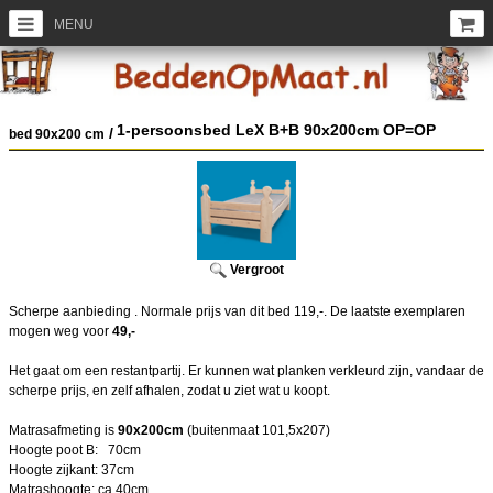
MENU
1-persoonsbed LeX B+B 90x200cm OP=OP
/
bed 90x200 cm
Vergroot
Scherpe aanbieding . Normale prijs van dit bed 119,-. De laatste exemplaren
mogen weg voor
49,-
Het gaat om een restantpartij. Er kunnen wat planken verkleurd zijn, vandaar de
scherpe prijs, en zelf afhalen, zodat u ziet wat u koopt.
Matrasafmeting is
90x200cm
(buitenmaat 101,5x207)
Hoogte poot B: 70cm
Hoogte zijkant: 37cm
Matrashoogte: ca.40cm