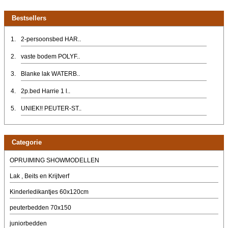
Bestsellers
1.
2-persoonsbed HAR..
2.
vaste bodem POLYF..
3.
Blanke lak WATERB..
4.
2p.bed Harrie 1 l..
5.
UNIEK!! PEUTER-ST..
Categorie
OPRUIMING SHOWMODELLEN
Lak , Beits en Krijtverf
Kinderledikantjes 60x120cm
peuterbedden 70x150
juniorbedden