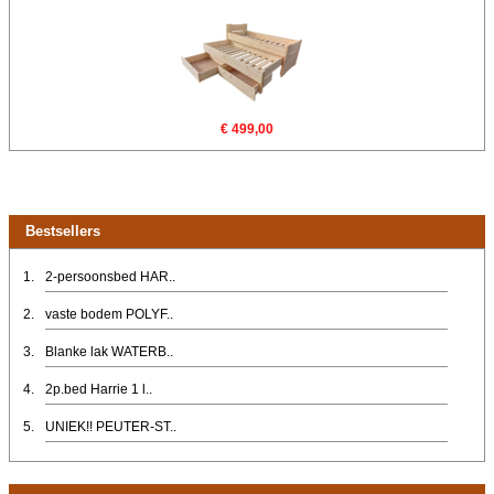
€ 499,00
Bestsellers
1.
2-persoonsbed HAR..
2.
vaste bodem POLYF..
3.
Blanke lak WATERB..
4.
2p.bed Harrie 1 l..
5.
UNIEK!! PEUTER-ST..