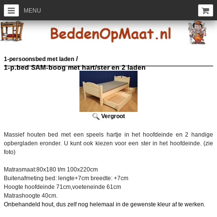
MENU
/
1-persoonsbed met laden
1-p.bed SAM-boog met hart/ster en 2 laden
Vergroot
Massief houten bed met een speels hartje in het hoofdeinde en 2 handige
opbergladen eronder. U kunt ook kiezen voor een ster in het hoofdeinde. (zie
foto)
Matrasmaat:80x180 t/m 100x220cm
Buitenafmeting bed: lengte+7cm breedte: +7cm
Hoogte hoofdeinde 71cm,voeteneinde 61cm
Matrashoogte 40cm.
Onbehandeld hout, dus zelf nog helemaal in de gewenste kleur af te werken.