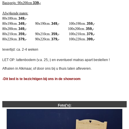
Basisprijs: 90x200cm
339,-
Afwijkende maten:
80x180cm..
34
9,-
80x190cm..
349,-
90x190cm..
34
9,
-
100x190cm..
35
9,-
80x200cm..
349,-
100x200cm..
35
9,-
80x210cm..
359,-
90x210cm..
35
9,-
100x210cm..
379,-
80x220cm..
37
9,-
90x220cm..
37
9,-
100x220cm..
399,-
levertijd: ca. 2-4 weken
LET OP: lattenbodem (v.a. 25,-) en eventueel matras apart bestellen !
Afhalen in Alkmaar, of door ons bij u thuis laten afleveren.
-Dit bed is te bezichtigen bij ons in de showroom
Foto('s):